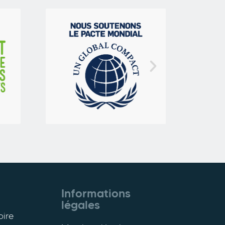
Informations
légales
oire